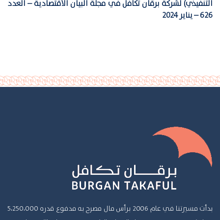
التنفيذي) لشركة برقان تكافل في مجلة البيان الاقتصادية – العدد
626 – يناير 2024
بدأت مسيرتنا في عام 2006 برأس مال مصرح به مدفوع قدره 5،250،000