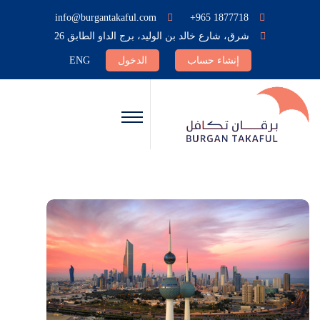
info@burgantakaful.com
+965 1877718
شرق، شارع خالد بن الوليد، برج الداو الطابق 26
إنشاء حساب
الدخول
ENG